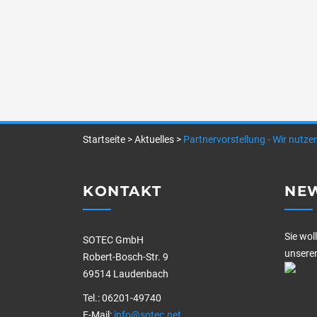
Startseite
>
Aktuelles
>
Partnervorstellung - Wir nutzen
KONTAKT
NE
Sie wol
SOTEC GmbH
unseren
Robert-Bosch-Str. 9
69514 Laudenbach
Tel.: 06201-49740
E-Mail:
info@sotec.net