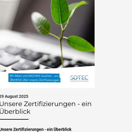
29 August 2025
21 August 2
Unsere Zertifizierungen - ein
5 Infos
Überblick
Sicherh
kannte
Unsere Zertifizierungen - ein Überblick