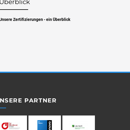
Überblick
Sicherh
kannte
Unsere Zertifizierungen - ein Überblick
5 Infos zur N
kannten!
NSERE PARTNER