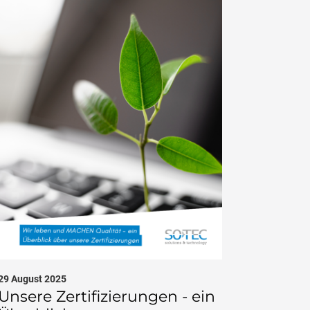
29 August 2025
21 August 2
Unsere Zertifizierungen - ein
5 Infos